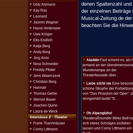
denen Spaltenzahl und 
Götz Alsmann
der einzelnen Beiträge
Kay Ray
Leonard
Musical-Zeitung.de der 
Jasmin Wagner
beachten Sie die Hinw
Hansi Hinterseer
Uwe Kröger
Ella Endlich
Katja Berg
Andy Borg
Jörg Knör
Aladdin
Fast scheint es, als 
Nina Schneider
jemand an der überdimensiona
Freddy Pfister
Wunderlampe an der
Theaterfassade über...
Jens Wawrczeck
Christian Berg
Liebe stirbt nie
Eine besond
Hannah
schöne Strophe der Fortsetzun
Thomas Gehle
von "Das Phantom der Oper", d
sinngemäß lautet "D...
Werner Bauer
Joachim Quirin
Laura de Weck
Oh Alpenglühn!
Theaterallrounder Mirko Bott ha
Frank Thannhäuser
sich etwas Schräges einfallen
lassen und Corny Littmann ein
Corny Littmann