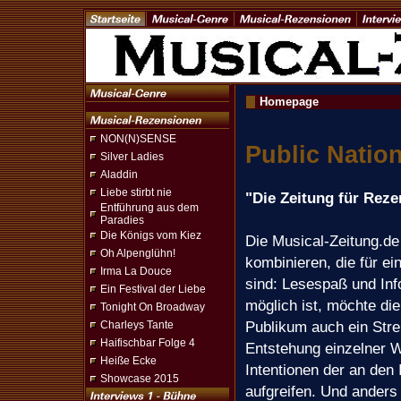
Homepage
NON(N)SENSE
Public Natio
Silver Ladies
Aladdin
Liebe stirbt nie
"Die Zeitung für Reze
Entführung aus dem
Paradies
Die Königs vom Kiez
Die Musical-Zeitung.d
Oh Alpenglühn!
kombinieren, die für e
Irma La Douce
sind: Lesespaß und In
Ein Festival der Liebe
möglich ist, möchte die
Tonight On Broadway
Publikum auch ein Strei
Charleys Tante
Haifischbar Folge 4
Entstehung einzelner 
Heiße Ecke
Intentionen der an den 
Showcase 2015
aufgreifen. Und anders 